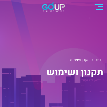
בית
תקנון ושימוש
/
ת
ק
נ
ו
ן
ו
ש
י
מ
ו
ש