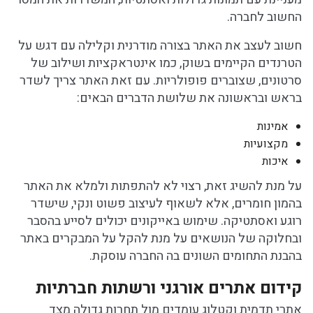
החשוב לחברה.
חשוב לעצב את האתר בצורה מודרנית וקלילה עם דגש על
הטרנדים הקיימים בשוק, כמו אינטראקציות ושילוב של
סרטונים, שצוברים פופולריות. עם זאת האתר צריך לשדר
בראש ובראשונה את שלושת הדברים הבאים:
אמינות
מקצועיות
איכות
על מנת להשיג זאת, רצוי לא להתפתות ולמלא את האתר
בהמון חומרים, אלא לשאוף לעיצוב פשוט ונקי, שישדר
רוגע ואסתטיקה. שימוש באייקונים יכולים לסייע בהסבר
ובחלוקה של הנושאים על מנת להקל על המבקרים באתר
בהבנת התחומים השונים בה החברה עוסקת.
קידום אתרים אורגני ורשתות חברתיות
אתרי תדמית וקטלוג עומדים מול תחרות גדולה מצד