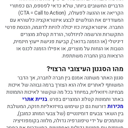
הדברים החשובים ביותר, שלא כדאי לפספס, הם כפתורי
הקריאה או ההנעה לפעולה,
(CTA = Call to Action)
המעודדים את הגולשים לבצע אינטראקציה כלשהיא עם
החברה. אינטראקציה כזו יכולה להיות לדוגמה, הכנסת פרטי
התקשרות והרשמה לניוזלטר, הורדת קטלוג מוצרים
דיגיטלי (או הזמנה בדואר), קביעת פגישת ייעוץ חינמית,
הטבות או הנחות על מוצרים, או אפילו הזמנה לכנס או
הרצאות בהן החברה משתתפת.
מהו הסגנון העיצובי הרצוי?
סגנון האתר משתנה אמנם בין חברה לחברה, אך הדבר
המשותף לאתרים אלה הוא הצורך ברמה גבוהה של איכות
מבחינה ויזואלית, במיוחד בכל מה שקשור לאיכות התמונות
באתר ותמונות קטלוג המוצרים בפרט.
בניית אתרי
מכירות
דורשת גם כן שימוש בוויזואליות חזקה, המשלבת
בין השאר צבעים דומיננטיים (של צבעי המותג כמובן),
שנתמכים על ידי טיפוגרפיה גדולה, מלווה בקומפוזיציה
מעניינת עם תמונות גדולות ואסתטיות, המשדרות את המסר