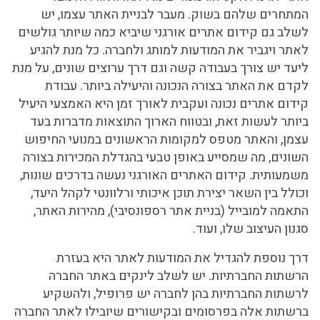
המתחרים שלהם בשוק. מעבר לבניית האתר עצמו, יש
לשלב גם קידום אתרים אורגני שיביא כמה שיותר גולשים
לאתר ויגביר את המודעות למותג ולחברה. כל מנת להגיע
ליעד יש צורך בעבודה קשה וגם דרך ערוצים שונים, על מנת
לקדם את האתר בצורה הנכונה והיעילה ביותר. עבודת
קידום אתרים נכונה ועקבית לאורך זמן היא האמצעי היעיל
ביותר לעשות זאת, ובטווח הארוך התוצאות מדברות בעד
עצמן, והאתר מטפס למקומות הראשונים במנועי החיפוש
השונים, מה שמסייע באופן טבעי בהגדלת המכירות בצורה
משמעותית. קידום האתרים האורגני נעשה בדרכים שונות,
וכולל בין השאר יצירת תוכן איכותי ורלוונטי לקהל היעד,
התאמה למובייל (בניית אתר רספונסיבי), מהירות האתר,
סגנון העיצוב שלו, ועוד.
דרך נוספת להגדיל את המודעות לאתר היא בעזרת
הרשתות החברתיות. יש לשלב לינקים באתר החברה
לרשתות החברתיות בהן לחברה יש פרופיל, ולהשקיע
ברשתות אלה בפרסומים ובקישורים שיובילו לאתר החברה