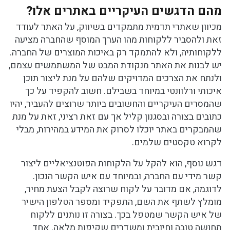
מהם הדגשים העיקריים באתרים אלו?
מכיוון שאתרי תדמית מתמקדים בשיווק, על האתר לעודד
זאת ולהסביר ללקוחות מהו הערך המוסף שהחברה מציעה
ללקוחותיה, ולא להתמקד רק באיכות המוצרים של החברה.
יש לבנות את האתר מנקודת המבט של המשתמשים עצמם,
ולנתח את הצרכים המדויקים שלהם על מנת ליצור תוכן
איכותי ורלוונטי במיוחד בשבילם. חשוב להקפיד על כך
שהמסרים העיקריים והחשובים ביותר שרוצים להעביר, יהיו
כתובים בצורה ובסגנון קליל אך עם זאת רציני, זאת על מנת
שהמבקרים באתר יוכלו לסרוק את המידע במהירות, מבלי
לקרוא טקסטים שלמים.
דגש נוסף, הוא להקל על הלקוחות הפוטנציאליים ליצור
קשר מידי עם החברה, ובמיוחד עם איש הקשר הנכון.
לדוגמה, אם מדובר על לקוח שרוצה לקבל הצעת מחיר,
מומלץ לשתף את השם, התפקיד ומספר הטלפון הישיר
של איש הקשר שמטפל בכך. בצורה זו נותנים ללקוח
תחושה טובה וחיובית ומשדרים שקיפות מלאה. אחד