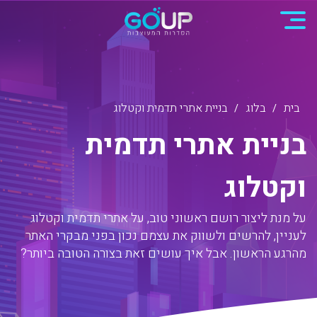
בית
בלוג
בניית אתרי תדמית וקטלוג
/
/
ב
נ
י
י
ת
א
ת
ר
י
ת
ד
מ
י
ת
ו
ק
ט
ל
ו
ג
ע
ל
מ
נ
ת
ל
י
צ
ו
ר
ר
ו
ש
ם
ר
א
ש
ו
נ
י
ט
ו
ב
,
ע
ל
א
ת
ר
י
ת
ד
מ
י
ת
ו
ק
ט
ל
ו
ג
ל
ע
נ
י
י
ן
,
ל
ה
ר
ש
י
ם
ו
ל
ש
ו
ו
ק
א
ת
ע
צ
מ
ם
נ
כ
ו
ן
ב
פ
נ
י
מ
ב
ק
ר
י
ה
א
ת
ר
מ
ה
ר
ג
ע
ה
ר
א
ש
ו
ן
.
א
ב
ל
א
י
ך
ע
ו
ש
י
ם
ז
א
ת
ב
צ
ו
ר
ה
ה
ט
ו
ב
ה
ב
י
ו
ת
ר
?