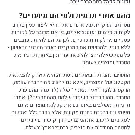
ופונות לקהל רחב הרבה יותר.
מהם אתרי תדמית ולמי הם מיועדים?
מטרתם העיקרית של אתרים אלה היא ליצור עניין בקרב
לקוחות קיימים ופוטנציאליים, בין אם מדובר על לקוחות
עסקיים או לקוחות פרטיים. לכן עליהם להיות מעוצבים
ללא דופי, ולהרשים את המבקרים באתר מהרגע הראשון -
על מנת שאלה ירצו להישאר עוד זמן באתר, ולהכיר את
החברה ומוצריה לעומק.
החשיבות הגדולה באתרים מסוג זה, היא לא רק להציג את
הקטלוג של המוצרים, אלא גם להציג את החברה עצמה,
הרקע שלה, וה״אני המאמין״ שלה (לדוגמה: מהם ערכי
החברה, מהו הבידול העיקרי שלהם מהמתחרים?). אתרי
תדמית המשלבים באתר גם את קטלוג המוצרים אינם
משמשים בהכרח כחנות מקוונת, אלא בדרך כלל יאפשרו
לגולשים לרכוש את המוצרים דרך קישורים ישירים
לחנויות המוכרות את מוצריה, ברחבי הארץ ובעולם.