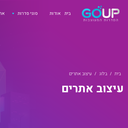
בית
אודות
סוגי סדרות
אתר
בית
בלוג
עיצוב אתרים
/
/
ע
י
צ
ו
ב
א
ת
ר
י
ם