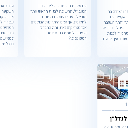
עם עליית השימוש בגלישה דרך
עיצוב את
המובייל, החשיבה לבנות מראש אתר
השקעה – 
 והצורה בה
מובייל ייעודי נשמעת הגיונית
אך בעיקר
טראקציה עם
לחלוטין. אך האם היתרונות הבולטים
שצריך לה
ר ויותר חשובה
אכן מצדיקים זאת, ומה ההבדל
הפרויקט,
יגיטלי. דבר זה
העיקרי לעומת בניית אתר
הדרושים 
ה איך לבנות
רספונסיבי?
לפני שמת
אותו. איך לדעת
ברגל ימי
1
לנדל״ן
 היא משימה לא