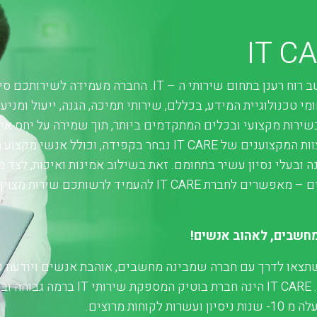
IT C
היא משב רוח רענן בתחום שירותי ה – IT. החברה מעמידה לשי
מי טכנולוגיית המידע, בכללם, שירותי תמיכה, הגנה, ייעול ומניע
שירות מקצועי ובכלים המתקדמים ביותר, תוך שמירה על יחס אי
אדיב. צוות המקצוענים של IT CARE נבחר בקפידה, וכולל אנשי 
 ובעלי נסיון עשיר בתחומם. זאת בשילוב אמינות ואיכות, לצד מג
חדשניים – מאפשרים לחברת IT CARE להעמיד לרשותכם שירו
מחשבים, לאהוב אנשים!
תצאו לדרך עם חברה שמבינה מחשבים, אוהבת אנשים ויודעת כ
ביניהם. IT CARE הינה חברת בוטיק המספקת שירות
ן ועשרות לקוחות מרוצים.