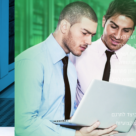
רותכם סיוע מקצועי
ה. החברה
שי ושירות
מקצוע מהשורה
וון פתרונות
ת מצוין ומענה לכל
יצד לתרגם
י IT ברמה גבוהה ובמקצועיות