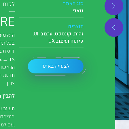
סוג האתר
לקוח
גואפ
ARE
תוצרים
זהות, קונספט, עיצוב, UI,
פיתוח ועיצוב UX
בכל תחו
דוגלת ב
לצפייה באתר
הראשונה
צורך.
להבין 
חשוב ש
,עם למעלה מ 10- שנות ניסיו